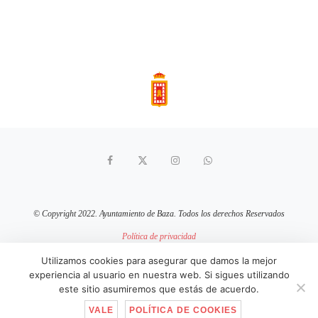
© Copyright 2022. Ayuntamiento de Baza. Todos los derechos Reservados
Política de privacidad
Aviso Legal
Política de cookies
Utilizamos cookies para asegurar que damos la mejor
experiencia al usuario en nuestra web. Si sigues utilizando
sitio web mantenido por
pixelcero.com
este sitio asumiremos que estás de acuerdo.
VALE
POLÍTICA DE COOKIES
IR ARRIBA