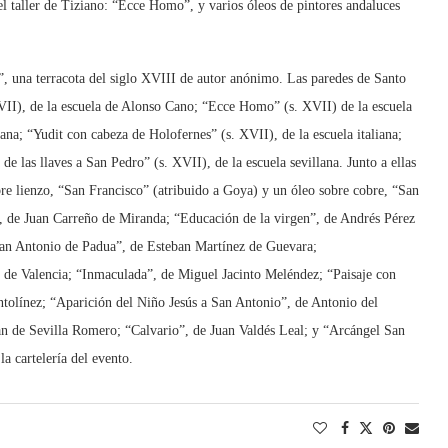
l taller de Tiziano: “Ecce Homo”, y varios óleos de pintores andaluces
”, una terracota del siglo XVIII de autor anónimo. Las paredes de Santo
VII), de la escuela de Alonso Cano; “Ecce Homo” (s. XVII) de la escuela
ana; “Yudit con cabeza de Holofernes” (s. XVII), de la escuela italiana;
e las llaves a San Pedro” (s. XVII), de la escuela sevillana. Junto a ellas
bre lienzo, “San Francisco” (atribuido a Goya) y un óleo sobre cobre, “San
, de Juan Carreño de Miranda; “Educación de la virgen”, de Andrés Pérez
San Antonio de Padua”, de Esteban Martínez de Guevara;
de Valencia; “Inmaculada”, de Miguel Jacinto Meléndez; “Paisaje con
ntolínez; “Aparición del Niño Jesús a San Antonio”, de Antonio del
n de Sevilla Romero; “Calvario”, de Juan Valdés Leal; y “Arcángel San
a cartelería del evento.