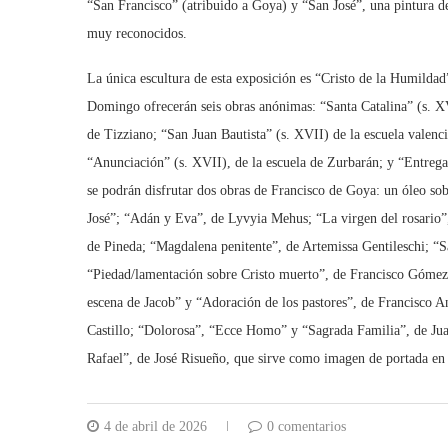
“San Francisco” (atribuido a Goya) y “San José”, una pintura de
muy reconocidos.
La única escultura de esta exposición es “Cristo de la Humildad
Domingo ofrecerán seis obras anónimas: “Santa Catalina” (s. X
de Tizziano; “San Juan Bautista” (s. XVII) de la escuela valenci
“Anunciación” (s. XVII), de la escuela de Zurbarán; y “Entrega d
se podrán disfrutar dos obras de Francisco de Goya: un óleo so
José”; “Adán y Eva”, de Lyvyia Mehus; “La virgen del rosario”
de Pineda; “Magdalena penitente”, de Artemissa Gentileschi; “
“Piedad/lamentación sobre Cristo muerto”, de Francisco Gómez 
escena de Jacob” y “Adoración de los pastores”, de Francisco A
Castillo; “Dolorosa”, “Ecce Homo” y “Sagrada Familia”, de Jua
Rafael”, de José Risueño, que sirve como imagen de portada en l
4 de abril de 2026
0 comentarios