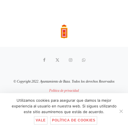
© Copyright 2022. Ayuntamiento de Baza. Todos los derechos Reservados
Política de privacidad
Aviso Legal
Política de cookies
Utilizamos cookies para asegurar que damos la mejor
experiencia al usuario en nuestra web. Si sigues utilizando
sitio web mantenido por
pixelcero.com
este sitio asumiremos que estás de acuerdo.
VALE
POLÍTICA DE COOKIES
IR ARRIBA