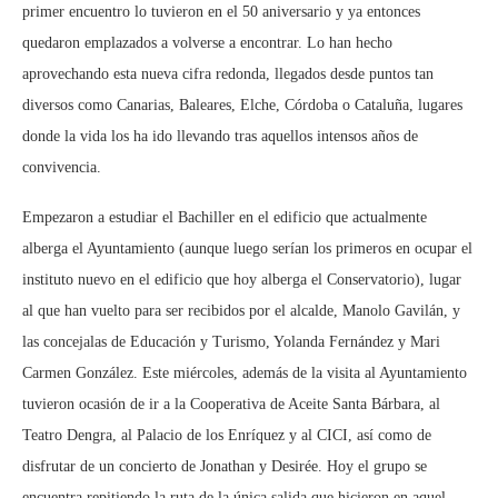
primer encuentro lo tuvieron en el 50 aniversario y ya entonces
quedaron emplazados a volverse a encontrar. Lo han hecho
aprovechando esta nueva cifra redonda, llegados desde puntos tan
diversos como Canarias, Baleares, Elche, Córdoba o Cataluña, lugares
donde la vida los ha ido llevando tras aquellos intensos años de
convivencia.
Empezaron a estudiar el Bachiller en el edificio que actualmente
alberga el Ayuntamiento (aunque luego serían los primeros en ocupar el
instituto nuevo en el edificio que hoy alberga el Conservatorio), lugar
al que han vuelto para ser recibidos por el alcalde, Manolo Gavilán, y
las concejalas de Educación y Turismo, Yolanda Fernández y Mari
Carmen González. Este miércoles, además de la visita al Ayuntamiento
tuvieron ocasión de ir a la Cooperativa de Aceite Santa Bárbara, al
Teatro Dengra, al Palacio de los Enríquez y al CICI, así como de
disfrutar de un concierto de Jonathan y Desirée. Hoy el grupo se
encuentra repitiendo la ruta de la única salida que hicieron en aquel