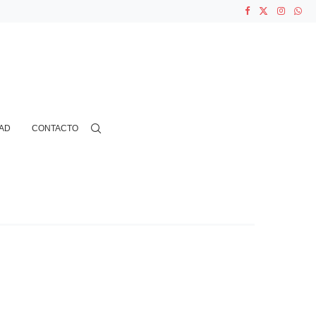
ASOCIACIONES...
...
AD
CONTACTO