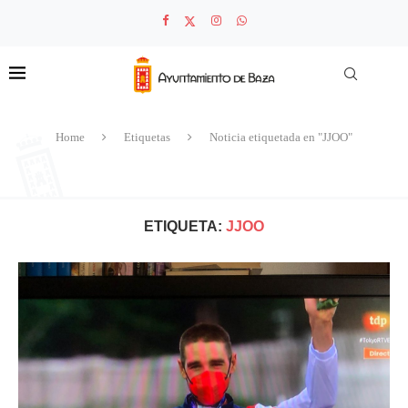
Home
Etiquetas
Noticia etiquetada en "JJOO"
ETIQUETA:
JJOO