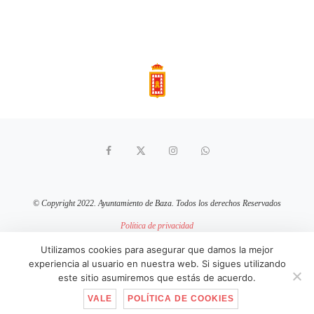
© Copyright 2022. Ayuntamiento de Baza. Todos los derechos Reservados
Política de privacidad
Aviso Legal
Política de cookies
Utilizamos cookies para asegurar que damos la mejor
experiencia al usuario en nuestra web. Si sigues utilizando
sitio web mantenido por
pixelcero.com
este sitio asumiremos que estás de acuerdo.
VALE
POLÍTICA DE COOKIES
IR ARRIBA