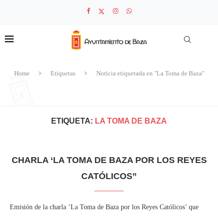
Home
Etiquetas
Noticia etiquetada en "La Toma de Baza"
ETIQUETA:
LA TOMA DE BAZA
CHARLA ‘LA TOMA DE BAZA POR LOS REYES
CATÓLICOS”
Emisión de la charla ‘La Toma de Baza por los Reyes Católicos’ que