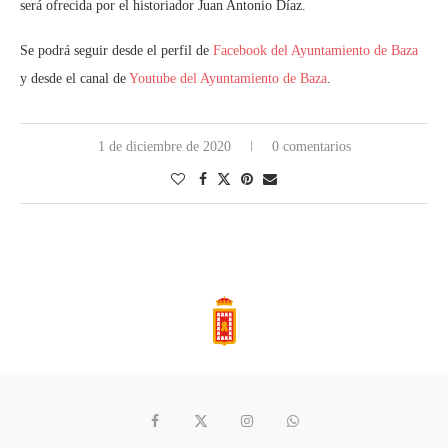
será ofrecida por el historiador Juan Antonio Díaz.
Se podrá seguir desde el perfil de
Facebook del Ayuntamiento de Baza
y desde el canal de
Youtube del Ayuntamiento de Baza
.
1 de diciembre de 2020
0 comentarios