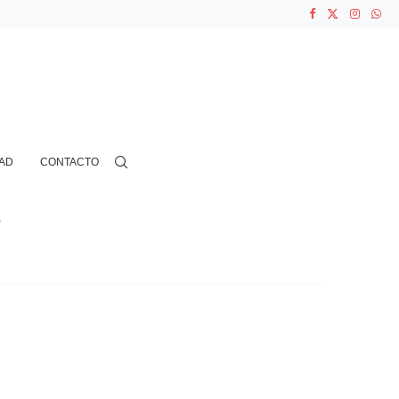
ASOCIACIONES...
...
AD
CONTACTO
"