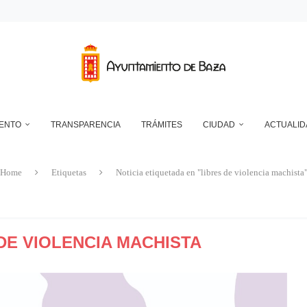
RANSFORMADOR ELÉCTRICO EN EL RECINTO FERIAL
DEPÓSITO MUNICIPAL DE AGUA DE LA CUESTA DEL FRANCÉS
NTO DE BAZA EN RELACIÓN CON LA CONTROVERSIA QUE MANTIENEN LAS 
UN ECLIPSE… ES HACERLO CON SEGURIDAD
A RESERVA ONLINE DE INSTALACIONES DEPORTIVAS, AMPLÍA SU AGENDA Y
IENTO
TRANSPARENCIA
TRÁMITES
CIUDAD
ACTUALID
Home
Etiquetas
Noticia etiquetada en "libres de violencia machista
DE VIOLENCIA MACHISTA