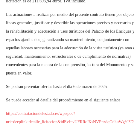
licitación es de 211.693,94 euros, IVA incluido.
Las actuaciones a realizar por medio del presente contrato tienen por objeto
líneas generales, justificar y describir las operaciones precisas y necesarias 
la rehabilitación y adecuación a usos turísticos del Palacio de los Enríquez 
espacios ajardinados, garantizando su mantenimiento, conjuntamente con
aquellas labores necesarias para la adecuación de la visita turística (ya sean 
seguridad, mantenimiento, estructurales o de cumplimiento de normativa)
convenientes para la mejora de la comprensión, lectura del Monumento y s
puesta en valor.
Se podrán presentar ofertas hasta el día 6 de marzo de 2025.
Se puede acceder al detalle del procedimiento en el siguiente enlace
https://contrataciondelestado.es/wps/poc?
uri=deeplink:detalle_licitacion&idEvl=vUFRRcJKsNVPpzdqOdhuWg%3