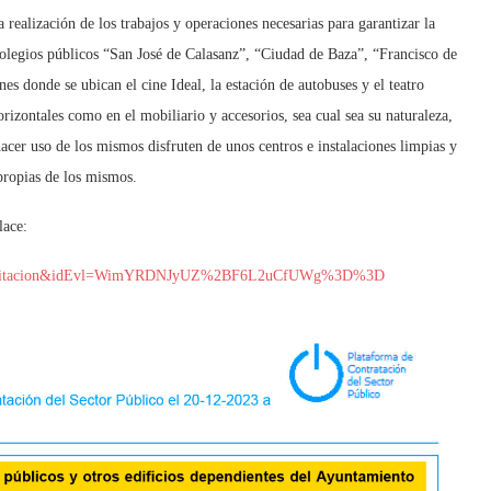
a realización de los trabajos y operaciones necesarias para garantizar la
 colegios públicos “San José de Calasanz”, “Ciudad de Baza”, “Francisco de
es donde se ubican el cine Ideal, la estación de autobuses y el teatro
orizontales como en el mobiliario y accesorios, sea cual sea su naturaleza,
acer uso de los mismos disfruten de unos centros e instalaciones limpias y
 propias de los mismos.
lace:
etalle_licitacion&idEvl=WimYRDNJyUZ%2BF6L2uCfUWg%3D%3D