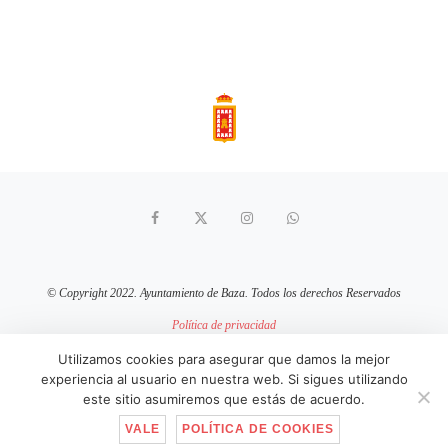
© Copyright 2022. Ayuntamiento de Baza. Todos los derechos Reservados
Política de privacidad
Aviso Legal
Política de cookies
Utilizamos cookies para asegurar que damos la mejor
experiencia al usuario en nuestra web. Si sigues utilizando
sitio web mantenido por
pixelcero.com
este sitio asumiremos que estás de acuerdo.
VALE
POLÍTICA DE COOKIES
IR ARRIBA