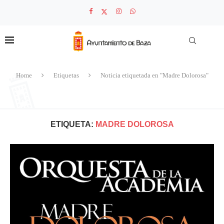
Home
Etiquetas
Noticia etiquetada en "Madre Dolorosa"
ETIQUETA:
MADRE DOLOROSA