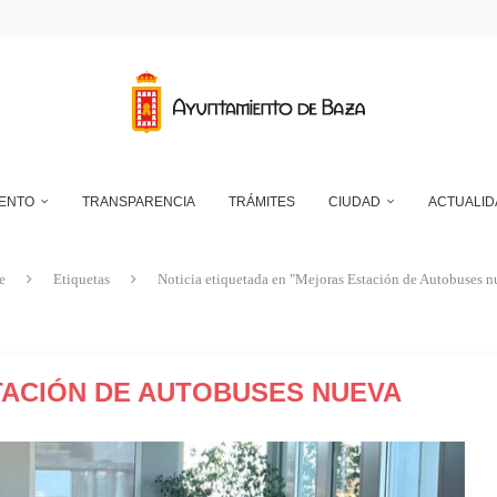
DEPÓSITO MUNICIPAL DE AGUA DE LA CUESTA DEL FRANCÉS
NTO DE BAZA EN RELACIÓN CON LA CONTROVERSIA QUE MANTIENEN LAS 
UN ECLIPSE… ES HACERLO CON SEGURIDAD
A RESERVA ONLINE DE INSTALACIONES DEPORTIVAS, AMPLÍA SU AGENDA Y
IENTO
TRANSPARENCIA
TRÁMITES
CIUDAD
ACTUALID
e
Etiquetas
Noticia etiquetada en "Mejoras Estación de Autobuses n
ACIÓN DE AUTOBUSES NUEVA