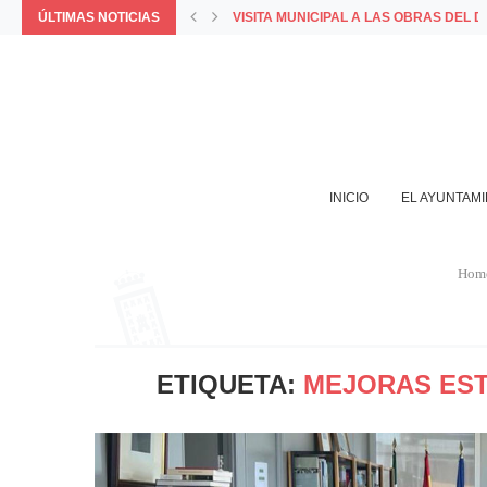
ÚLTIMAS NOTICIAS
VISITA MUNICIPAL A LAS OBRAS DEL 
COMUNICADO OFICIAL DEL AYUNTAMIE
PORQUE LA MEJOR FORMA DE VIVIR 
LA APP MUNICIPAL BAZA INCORPORA L
INICIO
EL AYUNTAM
Hom
ETIQUETA:
MEJORAS EST