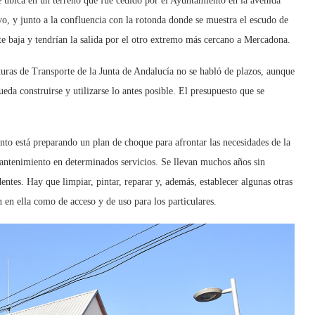
 se ubica en un terreno que fue cedido por el Ayuntamiento en la avenida
ivo, y junto a la confluencia con la rotonda donde se muestra el escudo de
te baja y tendrían la salida por el otro extremo más cercano a Mercadona.
turas de Transporte de la Junta de Andalucía no se habló de plazos, aunque
ueda construirse y utilizarse lo antes posible. El presupuesto que se
nto está preparando un plan de choque para afrontar las necesidades de la
antenimiento en determinados servicios. Se llevan muchos años sin
dentes. Hay que limpiar, pintar, reparar y, además, establecer algunas otras
n en ella como de acceso y de uso para los particulares.