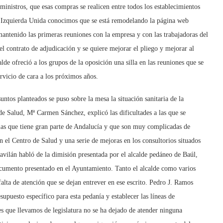
inistros, que esas compras se realicen entre todos los establecimientos
 a Izquierda Unida conocimos que se está remodelando la página web
 mantenido las primeras reuniones con la empresa y con las trabajadoras del
l contrato de adjudicación y se quiere mejorar el pliego y mejorar al
de ofreció a los grupos de la oposición una silla en las reuniones que se
ervicio de cara a los próximos años.
untos planteados se puso sobre la mesa la situación sanitaria de la
de Salud, Mª Carmen Sánchez, explicó las dificultades a las que se
las que tiene gran parte de Andalucía y que son muy complicadas de
n el Centro de Salud y una serie de mejoras en los consultorios situados
Gavilán habló de la dimisión presentada por el alcalde pedáneo de Baúl,
ocumento presentado en el Ayuntamiento. Tanto el alcalde como varios
lta de atención que se dejan entrever en ese escrito. Pedro J. Ramos
esupuesto específico para esta pedanía y establecer las líneas de
s que llevamos de legislatura no se ha dejado de atender ninguna