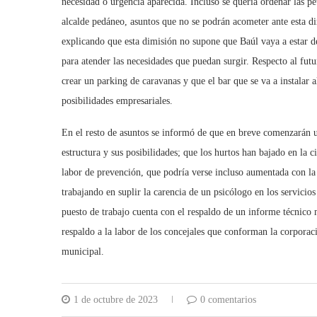
necesidad o urgencia aparecida. Incluso se quería ordenar las p
alcalde pedáneo, asuntos que no se podrán acometer ante esta di
explicando que esta dimisión no supone que Baúl vaya a estar de
para atender las necesidades que puedan surgir. Respecto al futu
crear un parking de caravanas y que el bar que se va a instalar a
posibilidades empresariales.
En el resto de asuntos se informó de que en breve comenzarán u
estructura y sus posibilidades; que los hurtos han bajado en la c
labor de prevención, que podría verse incluso aumentada con la
trabajando en suplir la carencia de un psicólogo en los servici
puesto de trabajo cuenta con el respaldo de un informe técnico 
respaldo a la labor de los concejales que conforman la corporació
municipal.
1 de octubre de 2023
0 comentarios