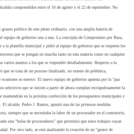
alcaldía comprendidos entre el 16 de agosto y el 22 de septiembre. No
 grueso político de este pleno ordinario, con una amplia batería de
r el equipo de gobierno una a una. La concejala de Compromiso por Baza,
e a la plantilla municipal y pidió al equipo de gobierno que se respeten los
 procesos que se pongan en marcha tanto en esta materia como en cualquier
a varios asuntos a los que se respondió detalladamente. Respecto a la
có que se trata de un proceso finalizado, no exento de polémica,
de ocasiones se merece. El nuevo equipo de gobierno apuesta por la “paz
sos selectivos que se inicien a partir de ahora cumplan escrupulosamente la
se mantendrán en la próxima confección de los presupuestos municipales y
o. El alcalde, Pedro J. Ramos, apuntó una de las primeras medidas
hora, siempre que se necesitaba la labor de un procurador en el consistorio,
reado una “bolsa de procuradores” que permitirá que estos trabajos vayan
iudad. Por otro lado, se está analizando la creación de un “gestor de