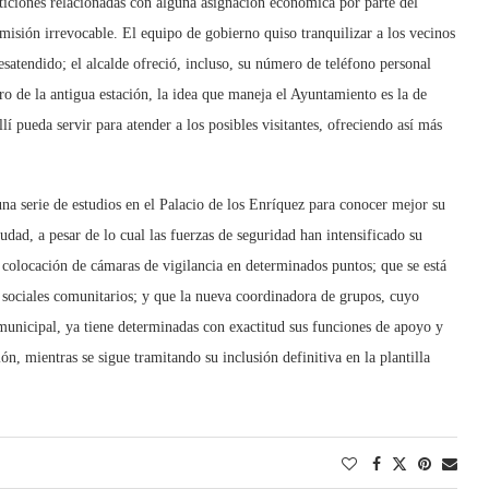
eticiones relacionadas con alguna asignación económica por parte del
misión irrevocable. El equipo de gobierno quiso tranquilizar a los vecinos
satendido; el alcalde ofreció, incluso, su número de teléfono personal
ro de la antigua estación, la idea que maneja el Ayuntamiento es la de
llí pueda servir para atender a los posibles visitantes, ofreciendo así más
na serie de estudios en el Palacio de los Enríquez para conocer mejor su
iudad, a pesar de lo cual las fuerzas de seguridad han intensificado su
 colocación de cámaras de vigilancia en determinados puntos; que se está
os sociales comunitarios; y que la nueva coordinadora de grupos, cuyo
municipal, ya tiene determinadas con exactitud sus funciones de apoyo y
n, mientras se sigue tramitando su inclusión definitiva en la plantilla