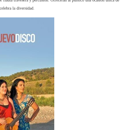
 flauta travesera y percusión. Ofrecerán al público una ocasión única de
celebra la diversidad.