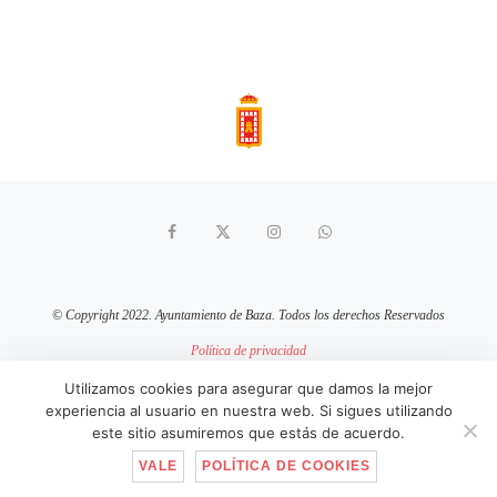
© Copyright 2022. Ayuntamiento de Baza. Todos los derechos Reservados
Política de privacidad
Aviso Legal
Política de cookies
Utilizamos cookies para asegurar que damos la mejor
experiencia al usuario en nuestra web. Si sigues utilizando
sitio web mantenido por
pixelcero.com
este sitio asumiremos que estás de acuerdo.
VALE
POLÍTICA DE COOKIES
IR ARRIBA