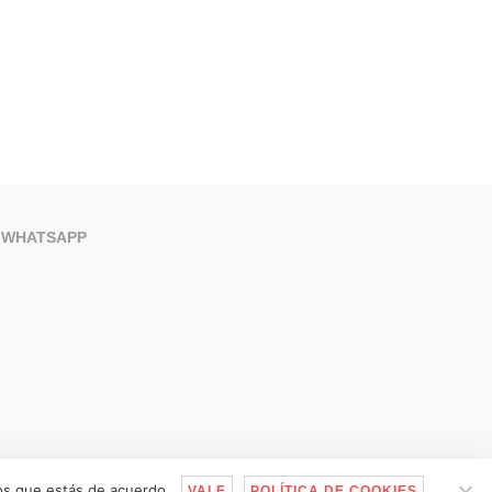
WHATSAPP
mos que estás de acuerdo.
VALE
POLÍTICA DE COOKIES