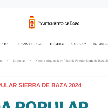
NTO DE BAZA EN RELACIÓN CON LA CONTROVERSIA QUE MANTIENEN LAS 
UN ECLIPSE… ES HACERLO CON SEGURIDAD
A RESERVA ONLINE DE INSTALACIONES DEPORTIVAS, AMPLÍA SU AGENDA Y
RAN MUY SATISFACTORIAMENTE LA NOCHE EN BLANCO DE ESTE AÑO, CO
L DE ESTE AÑO PARA CREAR EL CENTRO DE INTERPRETACIÓN DEL...
IENTO
TRANSPARENCIA
TRÁMITES
CIUDAD
ACTUALID
me
Etiquetas
Noticia etiquetada en "Subida Popular Sierra de Baza 2
ULAR SIERRA DE BAZA 2024