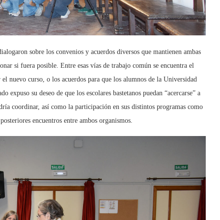
 dialogaron sobre los convenios y acuerdos diversos que mantienen ambas
onar si fuera posible. Entre esas vías de trabajo común se encuentra el
el nuevo curso, o los acuerdos para que los alumnos de la Universidad
ado expuso su deseo de que los escolares bastetanos puedan “acercarse” a
ría coordinar, así como la participación en sus distintos programas como
n posteriores encuentros entre ambos organismos.