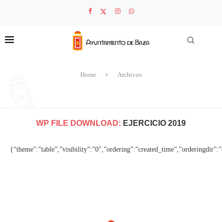
Home
Archivos
WP FILE DOWNLOAD:
EJERCICIO 2019
{“theme”:”table”,”visibility”:”0″,”ordering”:”created_time”,”orderingdir