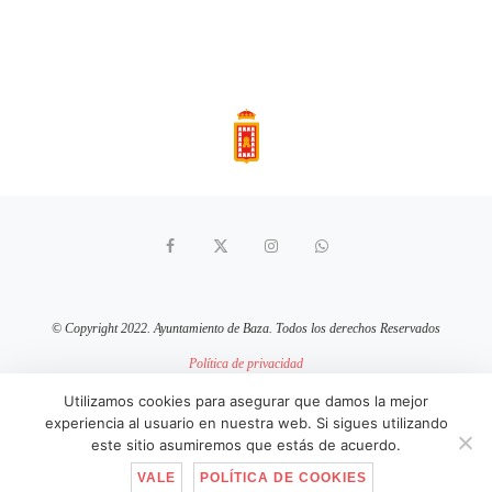
© Copyright 2022. Ayuntamiento de Baza. Todos los derechos Reservados
Política de privacidad
Aviso Legal
Política de cookies
Utilizamos cookies para asegurar que damos la mejor
experiencia al usuario en nuestra web. Si sigues utilizando
sitio web mantenido por
pixelcero.com
este sitio asumiremos que estás de acuerdo.
VALE
POLÍTICA DE COOKIES
IR ARRIBA