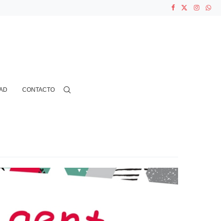
ASOCIACIONES...
...
AD
CONTACTO