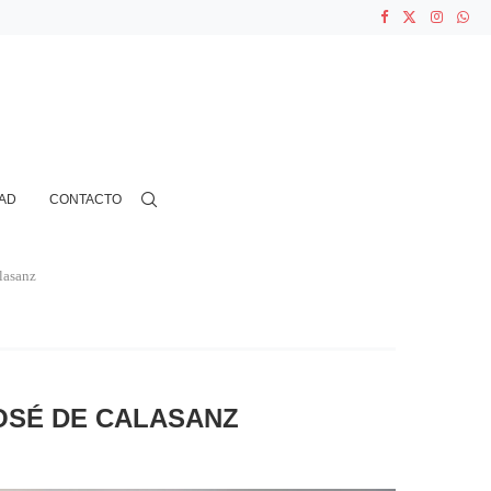
...
N CIENTOS...
AD
CONTACTO
lasanz
JOSÉ DE CALASANZ