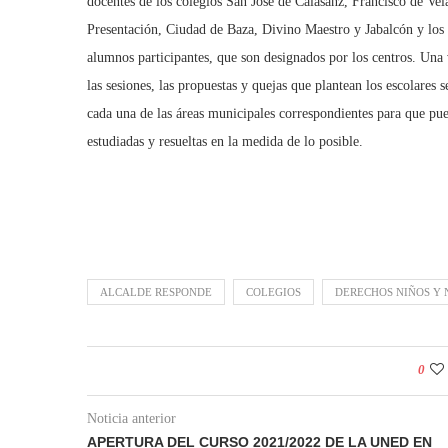
docentes de los colegios San José de Calasanz, Francisco de Vel
Presentación, Ciudad de Baza, Divino Maestro y Jabalcón y los
alumnos participantes, que son designados por los centros. Una 
las sesiones, las propuestas y quejas que plantean los escolares s
cada una de las áreas municipales correspondientes para que pu
estudiadas y resueltas en la medida de lo posible.
ALCALDE RESPONDE
COLEGIOS
DERECHOS NIÑOS Y 
0
Noticia anterior
APERTURA DEL CURSO 2021/2022 DE LA UNED EN