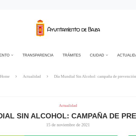
RANSFORMADOR ELÉCTRICO EN EL RECINTO FERIAL
DEPÓSITO MUNICIPAL DE AGUA DE LA CUESTA DEL FRANCÉS
NTO DE BAZA EN RELACIÓN CON LA CONTROVERSIA QUE MANTIENEN LAS 
UN ECLIPSE… ES HACERLO CON SEGURIDAD
A RESERVA ONLINE DE INSTALACIONES DEPORTIVAS, AMPLÍA SU AGENDA Y
IENTO
TRANSPARENCIA
TRÁMITES
CIUDAD
ACTUALID
Home
Actualidad
Día Mundial Sin Alcohol: campaña de prevenció
Actualidad
DIAL SIN ALCOHOL: CAMPAÑA DE PR
15 de noviembre de 2021