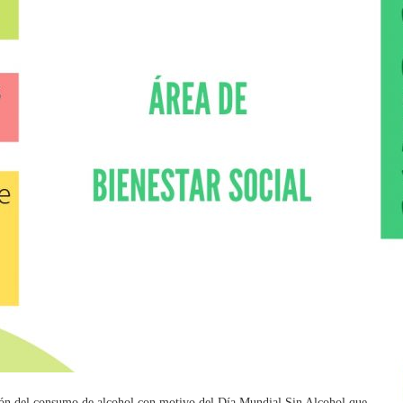
ón del consumo de alcohol con motivo del Día Mundial Sin Alcohol que