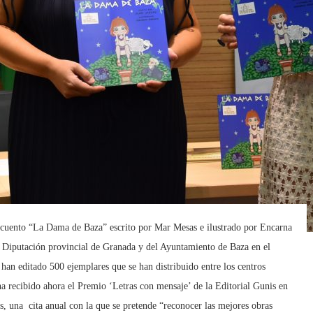
l cuento “La Dama de Baza” escrito por Mar Mesas e ilustrado por Encarna
 Diputación provincial de Granada y del Ayuntamiento de Baza en el
han editado 500 ejemplares que se han distribuido entre los centros
ha recibido ahora el Premio ‘Letras con mensaje’ de la Editorial Gunis en
is, una cita anual con la que se pretende “reconocer las mejores obras