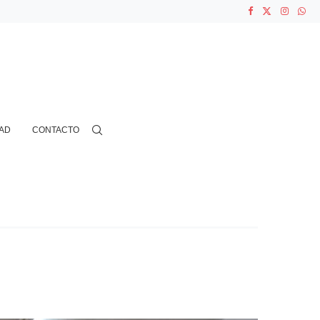
ASOCIACIONES...
...
AD
CONTACTO