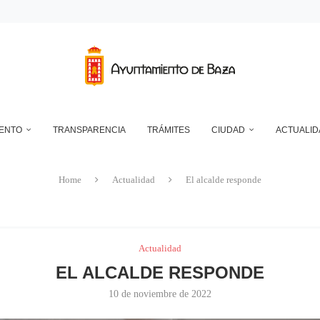
RANSFORMADOR ELÉCTRICO EN EL RECINTO FERIAL
DEPÓSITO MUNICIPAL DE AGUA DE LA CUESTA DEL FRANCÉS
NTO DE BAZA EN RELACIÓN CON LA CONTROVERSIA QUE MANTIENEN LAS 
UN ECLIPSE… ES HACERLO CON SEGURIDAD
A RESERVA ONLINE DE INSTALACIONES DEPORTIVAS, AMPLÍA SU AGENDA Y
IENTO
TRANSPARENCIA
TRÁMITES
CIUDAD
ACTUALID
Home
Actualidad
El alcalde responde
Actualidad
EL ALCALDE RESPONDE
10 de noviembre de 2022