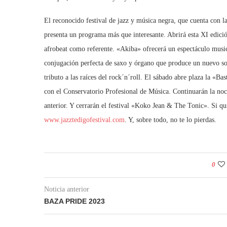
El reconocido festival de jazz y música negra, que cuenta con 
presenta un programa más que interesante. Abrirá esta XI edició
afrobeat como referente. «Akiba» ofrecerá un espectáculo music
conjugación perfecta de saxo y órgano que produce un nuevo s
tributo a las raíces del rock´n´roll. El sábado abre plaza la «
con el Conservatorio Profesional de Música. Continuarán la noc
anterior. Y cerrarán el festival «Koko Jean & The Tonic». Si qui
www.jazztedigofestival.com
. Y, sobre todo, no te lo pierdas.
0
Noticia anterior
BAZA PRIDE 2023