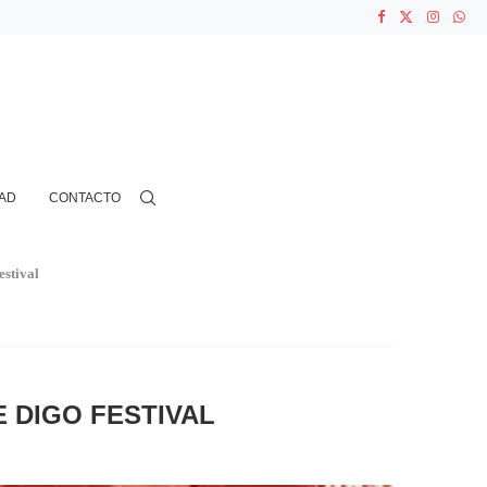
ASOCIACIONES...
...
N CIENTOS...
AD
CONTACTO
estival
E DIGO FESTIVAL