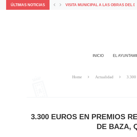
VISITA MUNICIPAL A LAS OBRAS DEL 
ÚLTIMAS NOTICIAS
COMUNICADO OFICIAL DEL AYUNTAMIE
PORQUE LA MEJOR FORMA DE VIVIR 
LA APP MUNICIPAL BAZA INCORPORA L
AYUNTAMIENTO Y COMERCIANTES VALO
INICIO
EL AYUNTAM
Home
Actualidad
3.300 
3.300 EUROS EN PREMIOS R
DE BAZA, 