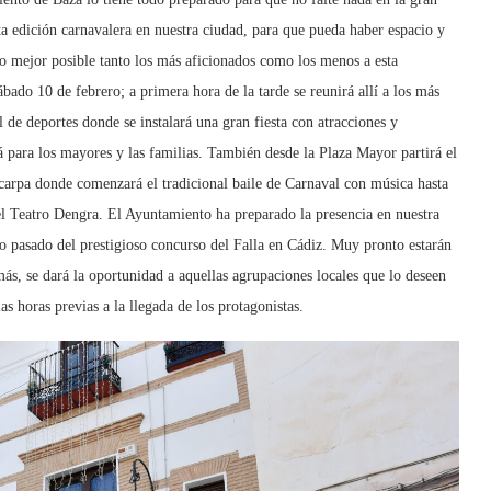
sta edición carnavalera en nuestra ciudad, para que pueda haber espacio y
lo mejor posible tanto los más aficionados como los menos a esta
ábado 10 de febrero; a primera hora de la tarde se reunirá allí a los más
 de deportes donde se instalará una gran fiesta con atracciones y
á para los mayores y las familias. También desde la Plaza Mayor partirá el
la carpa donde comenzará el tradicional baile de Carnaval con música hasta
el Teatro Dengra. El Ayuntamiento ha preparado la presencia en nuestra
o pasado del prestigioso concurso del Falla en Cádiz. Muy pronto estarán
emás, se dará la oportunidad a aquellas agrupaciones locales que lo deseen
as horas previas a la llegada de los protagonistas.