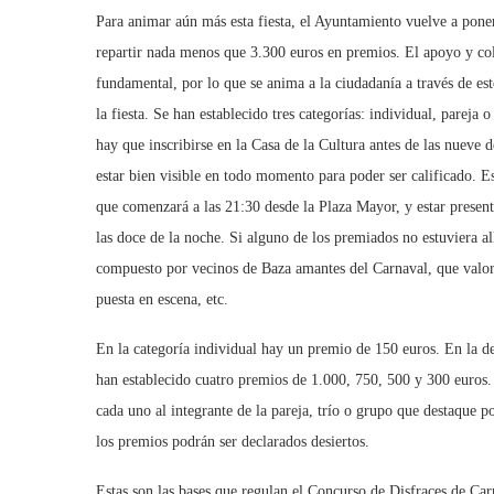
Para animar aún más esta fiesta, el Ayuntamiento vuelve a pone
repartir nada menos que 3.300 euros en premios. El apoyo y cola
fundamental, por lo que se anima a la ciudadanía a través de est
la fiesta. Se han establecido tres categorías: individual, parej
hay que inscribirse en la Casa de la Cultura antes de las nueve 
estar bien visible en todo momento para poder ser calificado. Es
que comenzará a las 21:30 desde la Plaza Mayor, y estar present
las doce de la noche. Si alguno de los premiados no estuviera all
compuesto por vecinos de Baza amantes del Carnaval, que valorará
puesta en escena, etc.
En la categoría individual hay un premio de 150 euros. En la de 
han establecido cuatro premios de 1.000, 750, 500 y 300 euros.
cada uno al integrante de la pareja, trío o grupo que destaque p
los premios podrán ser declarados desiertos.
Estas son las bases que regulan el Concurso de Disfraces de Ca