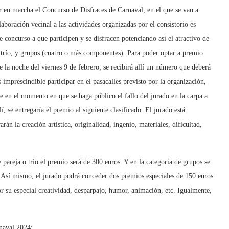
r en marcha el Concurso de Disfraces de Carnaval, en el que se van a
boración vecinal a las actividades organizadas por el consistorio es
e concurso a que participen y se disfracen potenciando así el atractivo de
a o trío, y grupos (cuatro o más componentes). Para poder optar a premio
de la noche del viernes 9 de febrero; se recibirá allí un número que deberá
 imprescindible participar en el pasacalles previsto por la organización,
e en el momento en que se haga público el fallo del jurado en la carpa a
í, se entregaría el premio al siguiente clasificado. El jurado está
n la creación artística, originalidad, ingenio, materiales, dificultad,
pareja o trío el premio será de 300 euros. Y en la categoría de grupos se
 Así mismo, el jurado podrá conceder dos premios especiales de 150 euros
or su especial creatividad, desparpajo, humor, animación, etc. Igualmente,
rnaval 2024: