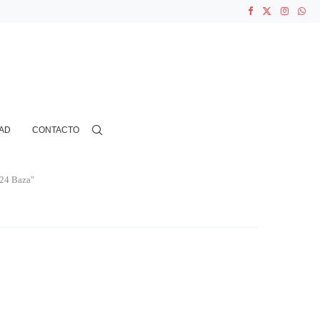
ASOCIACIONES...
...
AD
CONTACTO
024 Baza"