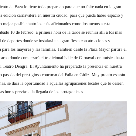
ento de Baza lo tiene todo preparado para que no falte nada en la gran
sta edición carnavalera en nuestra ciudad, para que pueda haber espacio y
lo mejor posible tanto los más aficionados como los menos a esta
ábado 10 de febrero; a primera hora de la tarde se reunirá allí a los más
 de deportes donde se instalará una gran fiesta con atracciones y
á para los mayores y las familias. También desde la Plaza Mayor partirá el
la carpa donde comenzará el tradicional baile de Carnaval con música hasta
el Teatro Dengra. El Ayuntamiento ha preparado la presencia en nuestra
o pasado del prestigioso concurso del Falla en Cádiz. Muy pronto estarán
emás, se dará la oportunidad a aquellas agrupaciones locales que lo deseen
as horas previas a la llegada de los protagonistas.