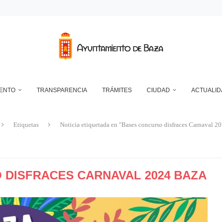
DEPÓSITO MUNICIPAL DE AGUA DE LA CUESTA DEL FRANCÉS
NTO DE BAZA EN RELACIÓN CON LA CONTROVERSIA QUE MANTIENEN LAS 
UN ECLIPSE… ES HACERLO CON SEGURIDAD
A RESERVA ONLINE DE INSTALACIONES DEPORTIVAS, AMPLÍA SU AGENDA Y
IENTO
TRANSPARENCIA
TRÁMITES
CIUDAD
ACTUALID
Etiquetas
Noticia etiquetada en "Bases concurso disfraces Carnaval 2
DISFRACES CARNAVAL 2024 BAZA