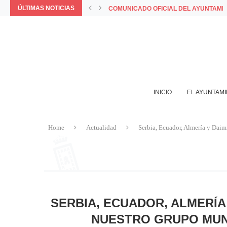
ÚLTIMAS NOTICIAS
COMUNICADO OFICIAL DEL AYUNTAMIE
PORQUE LA MEJOR FORMA DE VIVIR 
LA APP MUNICIPAL BAZA INCORPORA L
AYUNTAMIENTO Y COMERCIANTES VALO
INICIO
EL AYUNTAM
Home
Actualidad
Serbia, Ecuador, Almería y Daim
SERBIA, ECUADOR, ALMERÍA
NUESTRO GRUPO MUNIC