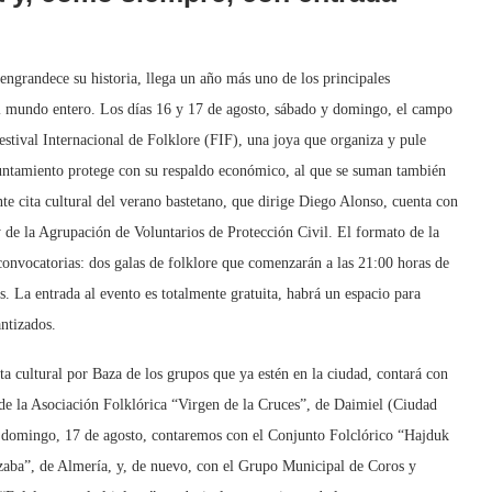
ngrandece su historia, llega un año más uno de los principales
el mundo entero. Los días 16 y 17 de agosto, sábado y domingo, el campo
stival Internacional de Folklore (FIF), una joya que organiza y pule
ntamiento protege con su respaldo económico, al que se suman también
e cita cultural del verano bastetano, que dirige Diego Alonso, cuenta con
 de la Agrupación de Voluntarios de Protección Civil. El formato de la
convocatorias: dos galas de folklore que comenzarán a las 21:00 horas de
s. La entrada al evento es totalmente gratuita, habrá un espacio para
antizados.
a cultural por Baza de los grupos que ya estén en la ciudad, contará con
e la Asociación Folklórica “Virgen de la Cruces”, de Daimiel (Ciudad
 domingo, 17 de agosto, contaremos con el Conjunto Folclórico “Hajduk
azaba”, de Almería, y, de nuevo, con el Grupo Municipal de Coros y