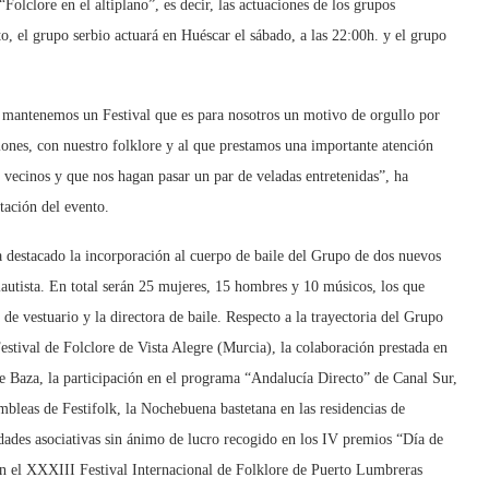
Folclore en el altiplano”, es decir, las actuaciones de los grupos
o, el grupo serbio actuará en Huéscar el sábado, a las 22:00h. y el grupo
, mantenemos un Festival que es para nosotros un motivo de orgullo por
iones, con nuestro folklore y al que prestamos una importante atención
vecinos y que nos hagan pasar un par de veladas entretenidas”, ha
tación del evento.
 destacado la incorporación al cuerpo de baile del Grupo de dos nuevos
autista. En total serán 25 mujeres, 15 hombres y 10 músicos, los que
 de vestuario y la directora de baile. Respecto a la trayectoria del Grupo
estival de Folclore de Vista Alegre (Murcia), la colaboración prestada en
de Baza, la participación en el programa “Andalucía Directo” de Canal Sur,
ambleas de Festifolk, la Nochebuena bastetana en las residencias de
idades asociativas sin ánimo de lucro recogido en los IV premios “Día de
n el XXXIII Festival Internacional de Folklore de Puerto Lumbreras