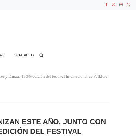
ASOCIACIONES...
...
N CIENTOS...
AD
CONTACTO
s y Danzas, la 39ª edición del Festival Internacional de Folklore
NIZAN ESTE AÑO, JUNTO CON
EDICIÓN DEL FESTIVAL