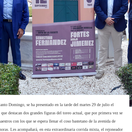
Santo Domingo, se ha presentado en la tarde del martes 29 de julio el
l que destacan dos grandes figuras del toreo actual, que por primera vez se
aestros con los que se espera llenar el coso bastetano de la avenida de
oras. Les acompañará, en esta extraordinaria corrida mixta, el rejoneador