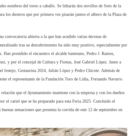
es nombres del toreo a caballo. Se lidiarán dos novillos de Soto de la
a los diestros que por primera vez pisarán juntos el albero de la Plaza de
una convocatoria abierta a la que han acudido varias decenas de
eneralizado tras su descubrimiento ha sido muy positivo, especialmente por
ia. Han presidido el encuentro el alcalde bastetano, Pedro J. Ramos,
, y por el concejal de Cultura y Fiestas, José Gabriel López. Junto a
del festejo, Gestaurina 2024, Julián López y Pedro Chicote. Además de
ente el representante de la Fundación Toro de Lidia, Fernando Navarro.
a relación que el Ayuntamiento mantiene con la empresa y con los dueños
por el cartel que se ha preparado para esta Feria 2025. Concluido el
as buenas sensaciones que presenta la corrida de este 12 de septiembre en