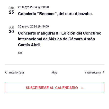
25 mayo 2024 @ 20:00
SÁB
25
Concierto “Renacer”, del coro Alcazaba.
30 mayo 2024 @ 19:00
JUE
30
Concierto inaugural XII Edición del Concurso
Internacional de Música de Cámara Antón
García Abril
€25
Eventos
Eventos
anterior(es)
Hoy
siguiente(s)
SUSCRIBIRSE AL CALENDARIO