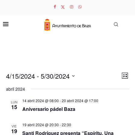
4/15/2024
 - 
5/30/2024
Nave
Nav
LISTA
de
Seleccionar
de
vista
fecha.
abril 2024
de
vist
Even
14 abril 2024 @ 08:00
-
20 abril 2024 @ 17:00
LUN
15
Aniversario pádel Baza
19 abril 2024 @ 20:30
-
22:30
VIE
19
Santi Rodríguez presenta “Espíritu. Una