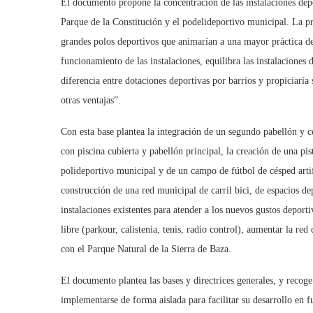
El documento propone la concentración de las instalaciones depor
Parque de la Constitución y el podelideportivo municipal. La pr
grandes polos deportivos que animarían a una mayor práctica dep
funcionamiento de las instalaciones, equilibra las instalaciones
diferencia entre dotaciones deportivas por barrios y propiciaría s
otras ventajas”.
Con esta base plantea la integración de un segundo pabellón y c
con piscina cubierta y pabellón principal, la creación de una pi
polideportivo municipal y de un campo de fútbol de césped artif
construcción de una red municipal de carril bici, de espacios dep
instalaciones existentes para atender a los nuevos gustos deport
libre (parkour, calistenia, tenis, radio control), aumentar la re
con el Parque Natural de la Sierra de Baza.
El documento plantea las bases y directrices generales, y reco
implementarse de forma aislada para facilitar su desarrollo en 