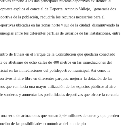
tivas entorno a los dos principales núcleos deportivos existentes: el
opuesta explica el concejal de Deporte, Antonio Vallejo, “generaría dos
ortiva de la población, reduciría los recursos necesarios para el
 deportivas ubicadas en las zonas norte y sur de la ciudad disminuyendo la
inergias entre los diferentes perfiles de usuarios de las instalaciones, entre
entro de fitness en el Parque de la Constitución que quedaría conectado
sta de atletismo de ocho calles de 400 metros en las inmediaciones del
icial en las inmediaciones del polideportivo municipal. Así como la
ortivos al aire libre en diferentes parques, mejorar la dotación de las
ivos que van hacia una mayor utilización de los espacios públicos al aire
d de senderos y aumentar las posibilidades deportivas que ofrece la cercanía
ge una serie de actuaciones que suman 5,69 millones de euros y que pueden
función de las posibilidades económicas del municipio.