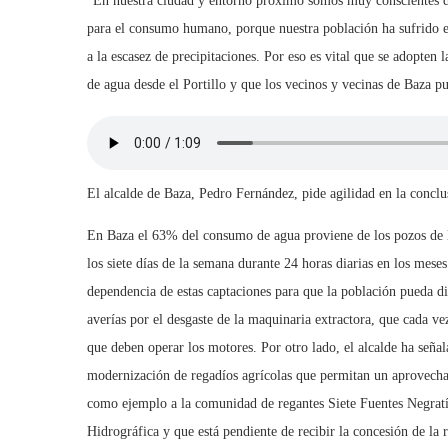
“En nuestra ciudad y entorno próximo somos muy conscientes de
para el consumo humano, porque nuestra población ha sufrido en 
a la escasez de precipitaciones. Por eso es vital que se adopten 
de agua desde el Portillo y que los vecinos y vecinas de Baza p
El alcalde de Baza, Pedro Fernández, pide agilidad en la conclus
En Baza el 63% del consumo de agua proviene de los pozos de l
los siete días de la semana durante 24 horas diarias en los mese
dependencia de estas captaciones para que la población pueda d
averías por el desgaste de la maquinaria extractora, que cada v
que deben operar los motores. Por otro lado, el alcalde ha señal
modernización de regadíos agrícolas que permitan un aprovecham
como ejemplo a la comunidad de regantes Siete Fuentes Negratí
Hidrográfica y que está pendiente de recibir la concesión de la