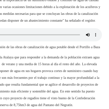
 la importancia de un suministro estable y continuo de agua de calidad
varias ocasiones limitaciones debido a la explotación de los acuíferos y
las medidas necesarias para que se concluyan las obras de la canalización
uedan disponer de un abastecimiento constante” ha señalado el regidor.
ión de las obras de canalización de agua potable desde el Portillo a Baza
a Atalaya que para responder a la demanda de la población extraen agua
s de verano y una media de 15 horas al día el resto del año. La elevada
isponer de agua en sus hogares provoca cortes de suministro cuando hay
ez son más frecuentes por el trabajo continuo y la mayor profundidad a la
ado que resulta fundamental que se agilice el desarrollo de proyectos de
iento más eficiente y sostenible del agua. En este sentido ha puesto
n cuyo proyecto de regadíos tiene el visto bueno de la Confederación
 reserva de 8,75hm3 de agua del Pantano del Negratín.