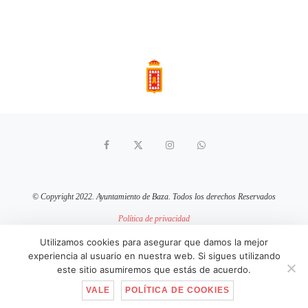
© Copyright 2022. Ayuntamiento de Baza. Todos los derechos Reservados
Política de privacidad
Aviso Legal
Política de cookies
Utilizamos cookies para asegurar que damos la mejor
experiencia al usuario en nuestra web. Si sigues utilizando
sitio web mantenido por
pixelcero.com
este sitio asumiremos que estás de acuerdo.
VALE
POLÍTICA DE COOKIES
IR ARRIBA