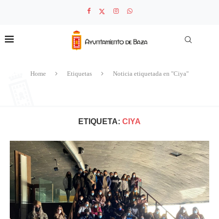
Home
Etiquetas
Noticia etiquetada en "Ciya"
ETIQUETA:
CIYA