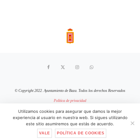
© Copyright 2022. Ayuntamiento de Baza. Todos los derechos Reservados
Política de privacidad
Aviso Legal
Política de cookies
Utilizamos cookies para asegurar que damos la mejor
experiencia al usuario en nuestra web. Si sigues utilizando
sitio web mantenido por
pixelcero.com
este sitio asumiremos que estás de acuerdo.
VALE
POLÍTICA DE COOKIES
IR ARRIBA