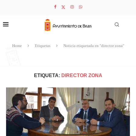
Home
Etiquetas
Noticia etiquetada en "director zona"
ETIQUETA:
DIRECTOR ZONA