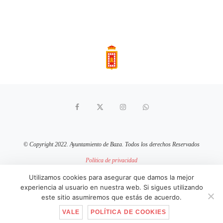
© Copyright 2022. Ayuntamiento de Baza. Todos los derechos Reservados
Política de privacidad
Aviso Legal
Política de cookies
Utilizamos cookies para asegurar que damos la mejor
experiencia al usuario en nuestra web. Si sigues utilizando
sitio web mantenido por
pixelcero.com
este sitio asumiremos que estás de acuerdo.
VALE
POLÍTICA DE COOKIES
IR ARRIBA