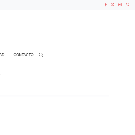
ASOCIACIONES...
...
AD
CONTACTO
"