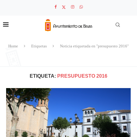
Home
Etiquetas
Noticia etiquetada en "presupuesto 2016"
ETIQUETA:
PRESUPUESTO 2016