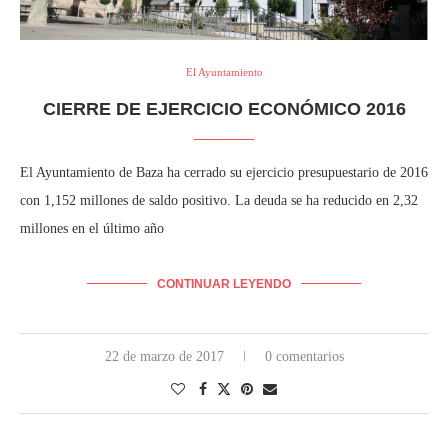
El Ayuntamiento
CIERRE DE EJERCICIO ECONÓMICO 2016
El Ayuntamiento de Baza ha cerrado su ejercicio presupuestario de 2016
con 1,152 millones de saldo positivo. La deuda se ha reducido en 2,32
millones en el último año
CONTINUAR LEYENDO
22 de marzo de 2017
0 comentarios