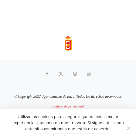
© Copyright 2022. Ayuntamiento de Baza. Todos los derechos Reservados
Política de privacidad
Aviso Legal
Política de cookies
Utilizamos cookies para asegurar que damos la mejor
experiencia al usuario en nuestra web. Si sigues utilizando
sitio web mantenido por
pixelcero.com
este sitio asumiremos que estás de acuerdo.