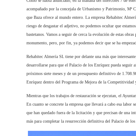
Como se había anunciado, en la mañana del miércoles 7 de enero
acompañado por la concejala de Urbanismo y Patrimonio, Mª Carme
que Baza ofrece al mundo entero. La empresa Rehabitec Almería 
riesgo de desgastar el adjetivo, no podemos ocultar que estamos 
bastetanos. Vamos a seguir de cerca la evolución de estas obras
monumento, pero, por fin, ya podemos decir que se ha empezado
Rehabitec Almería SL tiene por delante una más que interesante 
desarrollarse para que el Palacio de los Enríquez pueda seguir af
próximos siete meses y de un presupuesto definitivo de 1.708.98
Enríquez dentro del Programa de Mejora de la Competitividad y
Mientras que los trabajos de restauración se ejecutan, el Ayunta
En cuanto se concrete la empresa que llevará a cabo esa labor s
que han quedado fuera de la licitación y que precisan de una in
más para completar la resurrección definitiva del Palacio de 