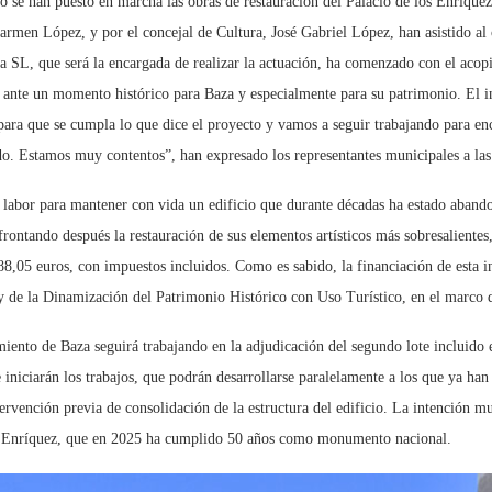
 se han puesto en marcha las obras de restauración del Palacio de los Enríquez
n López, y por el concejal de Cultura, José Gabriel López, han asistido al com
SL, que será la encargada de realizar la actuación, ha comenzado con el acopi
ante un momento histórico para Baza y especialmente para su patrimonio. El inic
 para que se cumpla lo que dice el proyecto y vamos a seguir trabajando para en
. Estamos muy contentos”, han expresado los representantes municipales a las 
labor para mantener con vida un edificio que durante décadas ha estado abandon
rontando después la restauración de sus elementos artísticos más sobresalientes,
8,05 euros, con impuestos incluidos. Como es sabido, la financiación de esta i
 de la Dinamización del Patrimonio Histórico con Uso Turístico, en el marco 
miento de Baza seguirá trabajando en la adjudicación del segundo lote incluido 
e iniciarán los trabajos, que podrán desarrollarse paralelamente a los que ya ha
tervención previa de consolidación de la estructura del edificio. La intención m
los Enríquez, que en 2025 ha cumplido 50 años como monumento nacional.