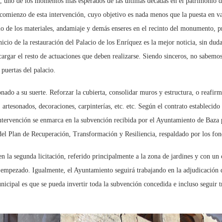
, uno de los momentos más esperados de las últimas décadas en el patrimonio d
ienzo de esta intervención, cuyo objetivo es nada menos que la puesta en valor
o de los materiales, andamiaje y demás enseres en el recinto del monumento, pr
io de la restauración del Palacio de los Enríquez es la mejor noticia, sin duda,
cargar el resto de actuaciones que deben realizarse. Siendo sinceros, no sabemos
puertas del palacio.
ado a su suerte. Reforzar la cubierta, consolidar muros y estructura, o reafirm
 artesonados, decoraciones, carpinterías, etc. etc. Según el contrato establecido
ntervención se enmarca en la subvención recibida por el Ayuntamiento de Baza p
del Plan de Recuperación, Transformación y Resiliencia, respaldado por los f
en la segunda licitación, referido principalmente a la zona de jardines y con un
n empezado. Igualmente, el Ayuntamiento seguirá trabajando en la adjudicación d
unicipal es que se pueda invertir toda la subvención concedida e incluso seguir