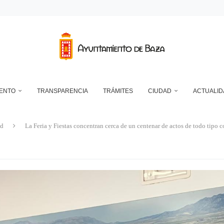
RANSFORMADOR ELÉCTRICO EN EL RECINTO FERIAL
DEPÓSITO MUNICIPAL DE AGUA DE LA CUESTA DEL FRANCÉS
NTO DE BAZA EN RELACIÓN CON LA CONTROVERSIA QUE MANTIENEN LAS 
UN ECLIPSE… ES HACERLO CON SEGURIDAD
A RESERVA ONLINE DE INSTALACIONES DEPORTIVAS, AMPLÍA SU AGENDA Y
IENTO
TRANSPARENCIA
TRÁMITES
CIUDAD
ACTUALID
ad
La Feria y Fiestas concentran cerca de un centenar de actos de todo tipo