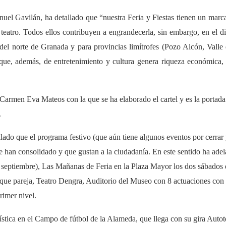
nuel Gavilán, ha detallado que “nuestra Feria y Fiestas tienen un marca
, teatro. Todos ellos contribuyen a engrandecerla, sin embargo, en el
 del norte de Granada y para provincias limítrofes (Pozo Alcón, Valle
ue, además, de entretenimiento y cultura genera riqueza económica, es
 Carmen Eva Mateos con la que se ha elaborado el cartel y es la portada d
.
lado que el programa festivo (que aún tiene algunos eventos por cerrar y
e han consolidado y que gustan a la ciudadanía. En este sentido ha adela
e septiembre), Las Mañanas de Feria en la Plaza Mayor los dos sábados 
rique pareja, Teatro Dengra, Auditorio del Museo con 8 actuaciones con 
rimer nivel.
tística en el Campo de fútbol de la Alameda, que llega con su gira Autot