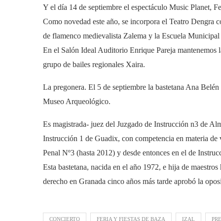
Y el día 14 de septiembre el espectáculo Music Planet, Fe
Como novedad este año, se incorpora el Teatro Dengra c
de flamenco medievalista Zalema y la Escuela Municipal 
En el Salón Ideal Auditorio Enrique Pareja mantenemos la
grupo de bailes regionales Xaira.
La pregonera. El 5 de septiembre la bastetana Ana Belén V
Museo Arqueológico.
Es magistrada- juez del Juzgado de Instrucción n3 de Alme
Instrucción 1 de Guadix, con competencia en materia de v
Penal Nº3 (hasta 2012) y desde entonces en el de Instrucc
Esta bastetana, nacida en el año 1972, e hija de maestro
derecho en Granada cinco años más tarde aprobó la oposici
CONCIERTO
FERIA Y FIESTAS DE BAZA
IZAL
PR