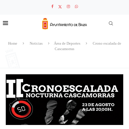
Home
Noticias
Área de Deportes
Crono escalada de
Cascamorras