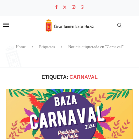
Home
Etiquetas
Noticia etiquetada en "Carnaval"
ETIQUETA:
CARNAVAL