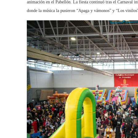
animación en el Pabellón. La fiesta continuó tras el Carnaval in
donde la música la pusieron “Apaga y vámonos” y “Los vinilos