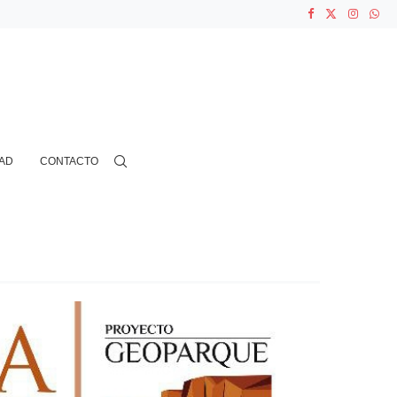
ASOCIACIONES...
...
AD
CONTACTO