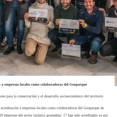
n a empresas locales como colaboradoras del Geoparque
so para la conservación y el desarrollo socioeconómico del territorio
 acreditación a empresas locales como colaboradoras del Geoparque de
9 empresas del sector turístico granadino: 17 han sido acreditadas ya por