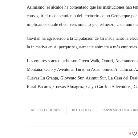
Asimismo, el alcalde ha comentado que las instituciones han te
conseguir el reconocimiento del territorio como Geoparque po
implicarnos desde el convencimiento y el esfuerzo, cada uno d
Gavilán ha agradecido a la Diputación de Granada tanto la elec
la iniciativa en sí, porque seguramente animará a más empresas 
Las empresas acreditadas son Green Walk, Onturi, Apartamento
Montaña, Ocio y Aventura, Turismo Astronómico Andalucía, Azi
Cuevas La Granja, Glovento Sur, Azimut Sur, La Casa del Desier
Rural Bacares, Cuevas Almagruz, Goyo Garrido Adventures, Cas
ACREDITACIONES
DIPUTACIÓN
EMPRESAS COLABOR
0