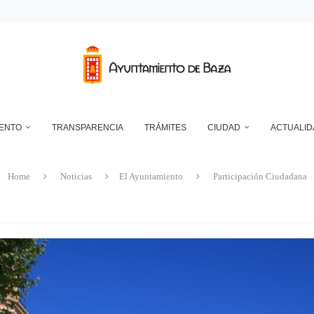
RANSFORMADOR ELÉCTRICO EN EL RECINTO FERIAL
DEPÓSITO MUNICIPAL DE AGUA DE LA CUESTA DEL FRANCÉS
NTO DE BAZA EN RELACIÓN CON LA CONTROVERSIA QUE MANTIENEN LAS 
UN ECLIPSE… ES HACERLO CON SEGURIDAD
A RESERVA ONLINE DE INSTALACIONES DEPORTIVAS, AMPLÍA SU AGENDA Y
IENTO
TRANSPARENCIA
TRÁMITES
CIUDAD
ACTUALID
Home
Noticias
El Ayuntamiento
Participación Ciudadana