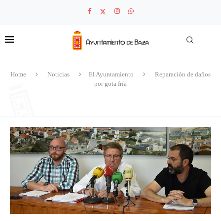
Home
Noticias
El Ayuntamiento
Reparación de daños
por gota fría