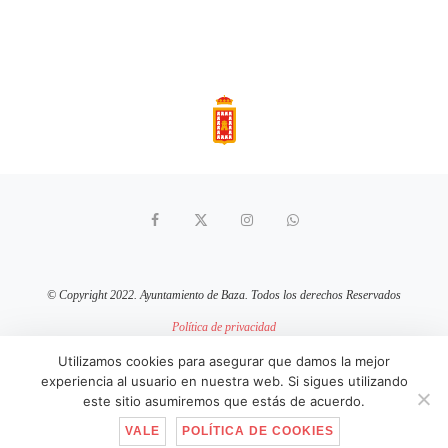
© Copyright 2022. Ayuntamiento de Baza. Todos los derechos Reservados
Política de privacidad
Aviso Legal
Política de cookies
Utilizamos cookies para asegurar que damos la mejor
experiencia al usuario en nuestra web. Si sigues utilizando
sitio web mantenido por
pixelcero.com
este sitio asumiremos que estás de acuerdo.
VALE
POLÍTICA DE COOKIES
IR ARRIBA